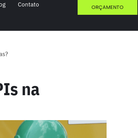
og
Contato
ORÇAMENTO
das?
PIs na