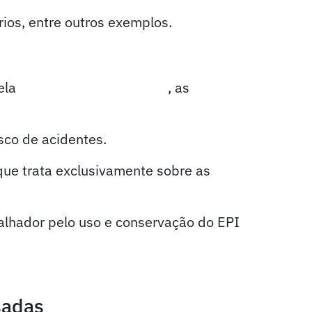
rios, entre outros exemplos.
pela
Lei Federal nº 6.514/77
, as
isco de acidentes.
 que trata exclusivamente sobre as
balhador pelo uso e conservação do EPI
sadas