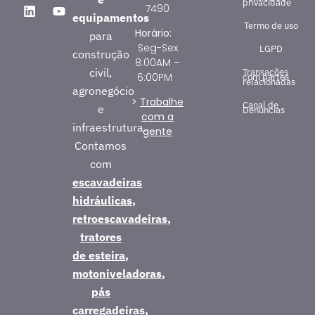
privacidade
7490
equipamentos
Termo de uso
Horário:
para
Seg-Sex
LGPD
construção
8:00AM –
civil,
Transações
6:00PM
com partes
relacionadas
agronegócio
>
Trabalhe
Canal de
e
Denúncias
com a
infraestrutura.
gente
Contamos
com
escavadeiras
hidráulicas
,
retroescavadeiras
,
tratores
de esteira
,
motoniveladoras
,
pás
carregadeiras
,