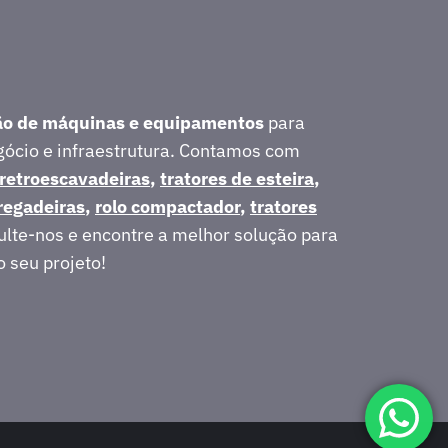
ão de máquinas e equipamentos
para
egócio e infraestrutura. Contamos com
retroescavadeiras
,
tratores de esteira
,
regadeiras
,
rolo compactador
,
tratores
ulte-nos e encontre a melhor solução para
o seu projeto!