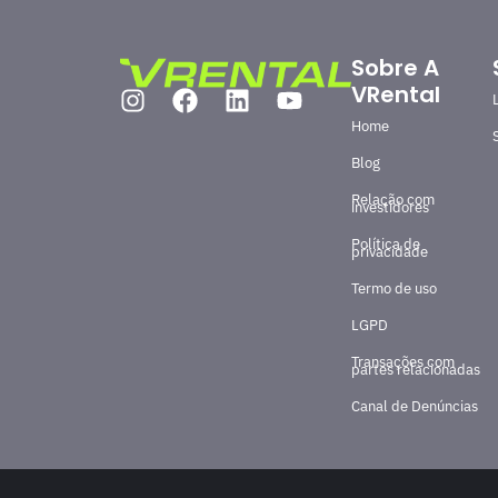
Sobre A
VRental
Home
Blog
Relação com
investidores
Política de
privacidade
Termo de uso
LGPD
Transações com
partes relacionadas
Canal de Denúncias