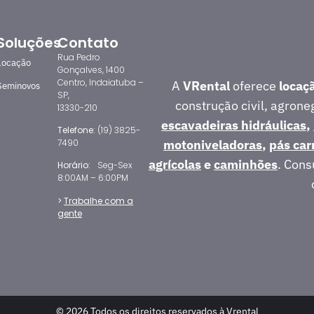
Soluções
Contato
Rua Pedro
Locação
Gonçalves, 1400
Centro, Indaiatuba –
A
VRental
oferece
locaç
Seminovos
SP,
construção civil, agron
13330-210
escavadeiras hidráulicas
,
Telefone:
(19) 3825-
motoniveladoras
,
pás car
7490
agrícolas
e
caminhões
. Cons
Horário:
Seg-Sex
8:00AM – 6:00PM
>
Trabalhe com a
gente
© 2026 Todos os direitos reservados à Vrental