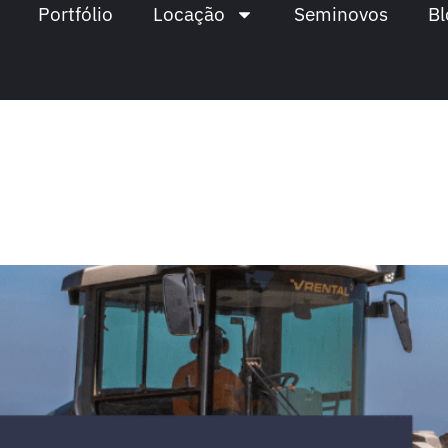
Portfólio
Locação
Seminovos
Bl
o Compactador
liso ou pé de carneiro