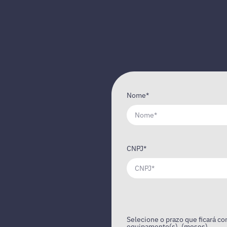
Nome*
CNPJ*
Selecione o prazo que ficará co
equipamento(s). (meses)