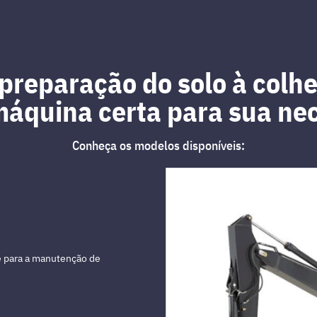
preparação do solo à colhe
áquina certa para sua ne
Conheça os modelos disponíveis:
ra
scavação, aberturas de
s junto a infraestrutura.