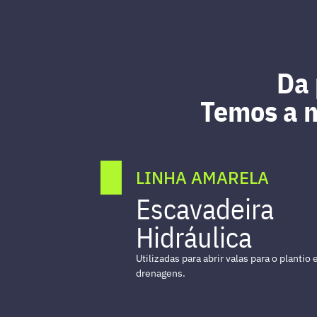
Da 
Temos a m
LINHA AMARELA
Retroescavadei
Empregadas em diversas atividades de e
valas e manutenção de dreno nos canaviai
Modelos: 310L